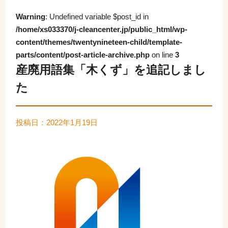
Warning
: Undefined variable $post_id in
/home/xs033370/j-cleancenter.jp/public_html/wp-
content/themes/twentynineteen-child/template-
parts/content/post-article-archive.php
on line
3
産廃用語集「木くず」を追記しまし
た
投稿日：2022年1月19日