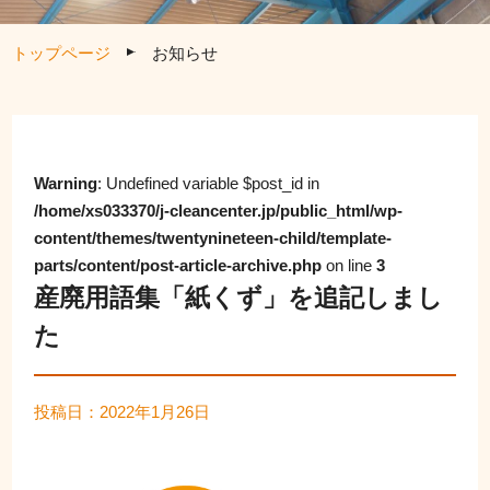
トップページ
お知らせ
Warning
: Undefined variable $post_id in
/home/xs033370/j-cleancenter.jp/public_html/wp-
content/themes/twentynineteen-child/template-
parts/content/post-article-archive.php
on line
3
産廃用語集「紙くず」を追記しまし
た
投稿日：2022年1月26日