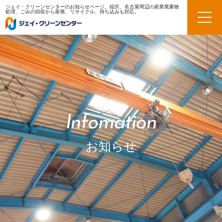
ジェイ・クリーンセンターのお知らせページ。稲沢、名古屋周辺の産業廃棄物
処理、ごみの回収から産廃、リサイクル、持ち込みも対応。
Infomation
お知らせ