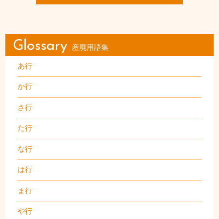
Glossary
産廃用語集
あ行
か行
さ行
た行
な行
は行
ま行
や行