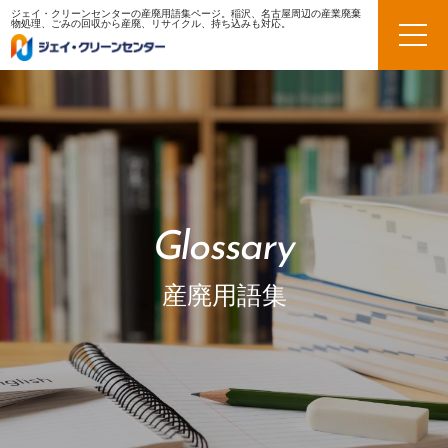
ジェイ・クリーンセンターの産廃用語集ページ。稲沢、名古屋周辺の産業廃棄
物処理、ごみの回収から産廃、リサイクル、持ち込みも対応。
Glossary
産廃用語集